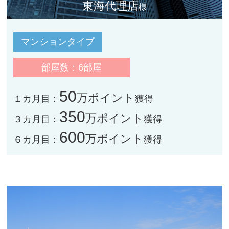
東海代理店
様
マンションタイプ
部屋数：6部屋
50
万ポイント
１カ月目：
獲得
350
万ポイント
３カ月目：
獲得
600
万ポイント
６カ月目：
獲得