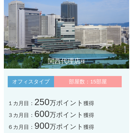
関西代理店
様
オフィスタイプ
部屋数：15部屋
250
万ポイント
１カ月目：
獲得
600
万ポイント
３カ月目：
獲得
900
万ポイント
６カ月目：
獲得