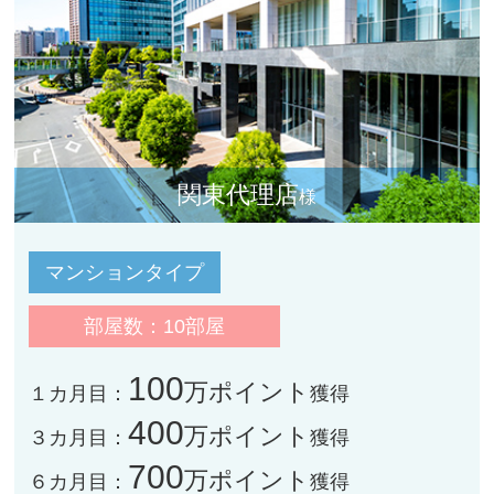
関東代理店
様
マンションタイプ
部屋数：10部屋
100
万ポイント
１カ月目：
獲得
400
万ポイント
３カ月目：
獲得
700
万ポイント
６カ月目：
獲得