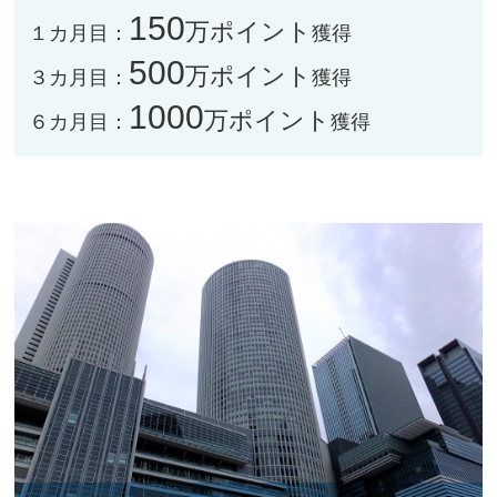
150
万ポイント
１カ月目：
獲得
500
万ポイント
３カ月目：
獲得
1000
万ポイント
６カ月目：
獲得