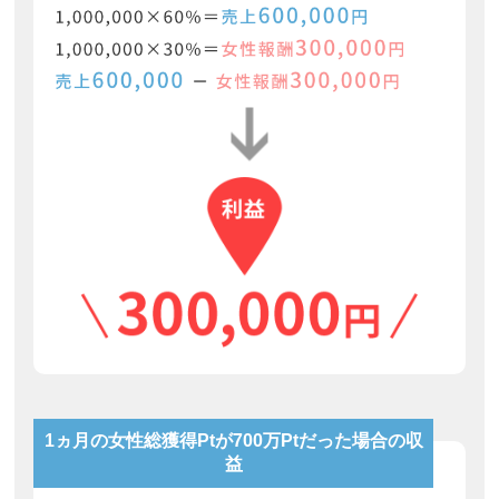
1ヵ月の女性総獲得Ptが700万Ptだった場合の収
益