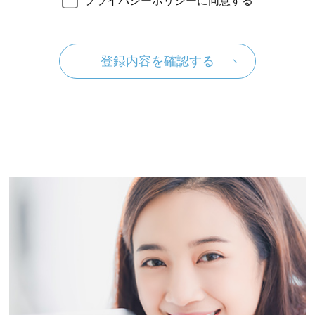
プライバシーポリシーに同意する
貌，指紋，声紋にかかるデータ，及び健康保険
証の保険者番号などの当該情報単体から特定の
個人を識別できる情報（個人識別情報）を指し
ます。
第2条（個人情報の収集方法）
当社は，ユーザーが利用登録をする際に氏名，
生年月日，住所，電話番号，メールアドレス，
銀行口座番号，クレジットカード番号，運転免
許証番号などの個人情報をお尋ねすることがあ
ります。また，ユーザーと提携先などとの間で
なされたユーザーの個人情報を含む取引記録や
決済に関する情報を，当社の提携先（情報提供
元，広告主，広告配信先などを含みます。以
下，｢提携先｣といいます。）などから収集する
ことがあります。