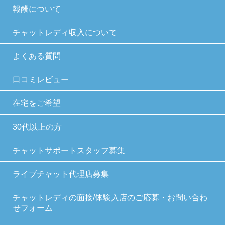
ことに対して協力する必要がある場合であっ
報酬について
て，本人の同意を得ることにより当該事務の
遂行に支障を及ぼすおそれがあるとき
チャットレディ収入について
予め次の事項を告知あるいは公表し，かつ当社
よくある質問
が個人情報保護委員会に届出をしたとき
口コミレビュー
利用目的に第三者への提供を含むこと
第三者に提供されるデータの項目
在宅をご希望
第三者への提供の手段または方法
本人の求めに応じて個人情報の第三者への提
30代以上の方
供を停止すること
本人の求めを受け付ける方法
チャットサポートスタッフ募集
前項の定めにかかわらず，次に掲げる場合に
ライブチャット代理店募集
は，当該情報の提供先は第三者に該当しないも
のとします。
チャットレディの面接/体験入店のご応募・お問い合わ
せフォーム
当社が利用目的の達成に必要な範囲内におい
て個人情報の取扱いの全部または一部を委託