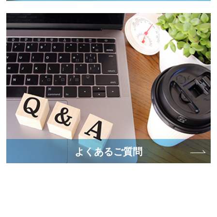
有料サービスにおいて，ユーザーに利用料金
を請求するため
取得した閲覧履歴や問い合わせ履歴等の情報
を分析して、趣味・嗜好に応じたサービスに
関する広告のために利用いたします。
取得した行動履歴等の情報を分析し、信用ス
コアを算出した上で、当該スコアを第三者へ
提供いたします。
上記の利用目的に付随する目的
第4条（利用目的の変更）
当社は，利用目的が変更前と関連性を有すると
よくあるご質問
合理的に認められる場合に限り，個人情報の利
用目的を変更するものとします。利用目的の変
更を行った場合には，変更後の目的について，
当社所定の方法により，ユーザーに通知し，ま
たは本ウェブサイト上に公表するものとしま