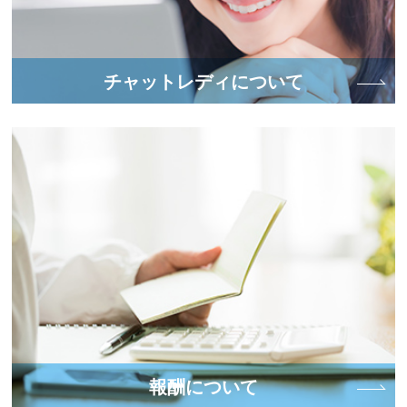
第3条（個人情報を収集・利用する目的）
当社が個人情報を収集・利用する目的は，以下
のとおりです。
チャットレディについて
当社サービスの提供・運営のためユーザーか
らのお問い合わせに回答するため（本人確認
を行うことを含む）
ユーザーが利用中のサービスの新機能，更新
情報，キャンペーン等及び当社が提供する他
のサービスの案内のメールを送付するため
メンテナンス，重要なお知らせなど必要に応
じたご連絡のため
利用規約に違反したユーザーや，不正・不当
な目的でサービスを利用しようとするユーザ
ーの特定をし，ご利用をお断りするため
ユーザーにご自身の登録情報の閲覧や変更，
削除，ご利用状況の閲覧を行っていただくた
報酬について
め