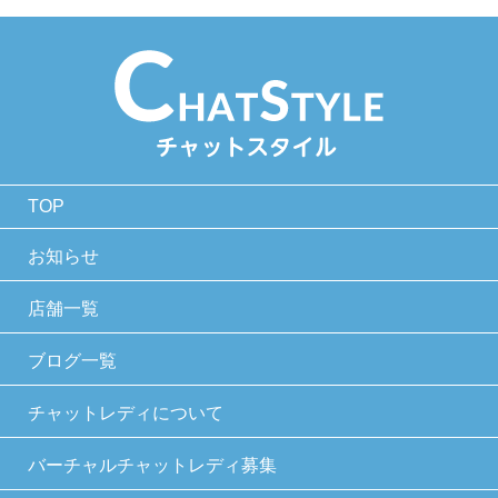
す。
第5条（個人情報の第三者提供）
当社は，次に掲げる場合を除いて，あらかじめ
ユーザーの同意を得ることなく，第三者に個人
情報を提供することはありません。ただし，個
TOP
人情報保護法その他の法令で認められる場合を
除きます。
お知らせ
人の生命，身体または財産の保護のために必
店舗一覧
要がある場合であって，本人の同意を得るこ
とが困難であるとき
ブログ一覧
公衆衛生の向上または児童の健全な育成の推
進のために特に必要がある場合であって，本
チャットレディについて
人の同意を得ることが困難であるとき
国の機関もしくは地方公共団体またはその委
バーチャルチャットレディ募集
託を受けた者が法令の定める事務を遂行する