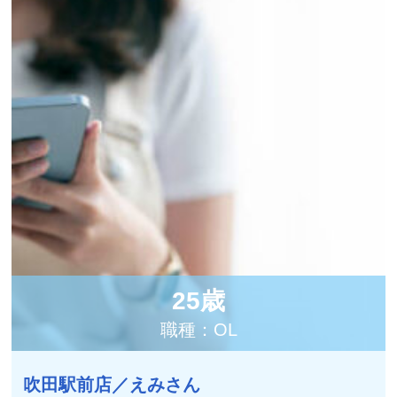
25歳
職種：OL
吹田駅前店／えみさん