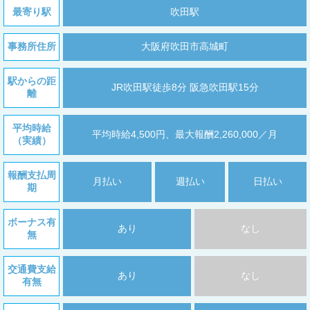
最寄り駅
吹田駅
事務所住所
大阪府吹田市高城町
駅からの距
JR吹田駅徒歩8分 阪急吹田駅15分
離
平均時給
平均時給4,500円、最大報酬2,260,000／月
（実績）
報酬支払周
月払い
週払い
日払い
期
ボーナス有
あり
なし
無
交通費支給
あり
なし
有無