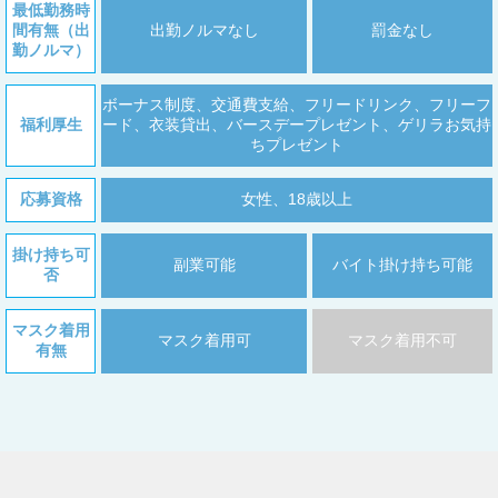
最低勤務時
間有無（出
出勤ノルマなし
罰金なし
勤ノルマ）
ボーナス制度、交通費支給、フリードリンク、フリーフ
福利厚生
ード、衣装貸出、バースデープレゼント、ゲリラお気持
ちプレゼント
応募資格
女性、18歳以上
掛け持ち可
副業可能
バイト掛け持ち可能
否
マスク着用
マスク着用可
マスク着用不可
有無