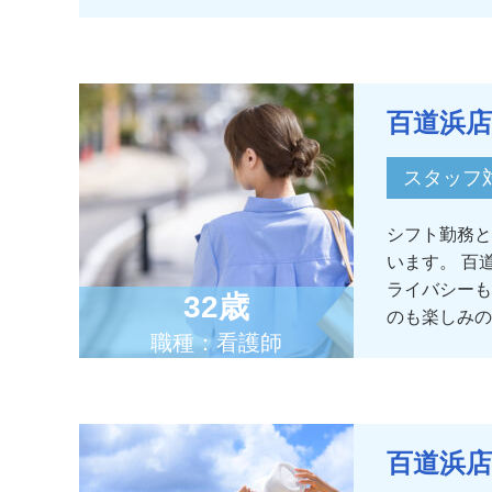
百道浜店
スタッフ
シフト勤務と
います。 百
ライバシーも
32歳
のも楽しみの
職種：看護師
百道浜店