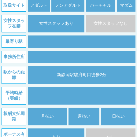
取扱サイト
アダルト
ノンアダルト
バーチャル
マダム
女性スタッ
女性スタッフあり
女性スタッフなし
フ在籍
最寄り駅
事務所住所
駅からの距
新静岡駅駿府町口徒歩2分
離
平均時給
（実績）
報酬支払周
月払い
週払い
日払い
期
ボーナス有