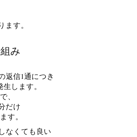
ります。
組み

の返信1通につき
が発生します。
ので、
分だけ
ります。
しなくても良い
