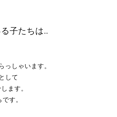
子たちは..

らっしゃいます。
として
介します。
らです。