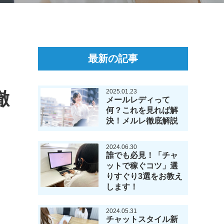
最新の記事
2025.01.23
徹
メールレディって
何？これを見れば解
決！メルレ徹底解説
2024.06.30
誰でも必見！「チャ
ットで稼ぐコツ」選
りすぐり3選をお教え
します！
2024.05.31
チャットスタイル新